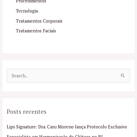
Procedimentos
Tecnologia
Tratamentos Corporais
Tratamentos Faciais
P
e
s
q
Posts recentes
u
i
Lips Signature: Dra. Caru Moreno lança Protocolo Exclusivo
s
Especialista em Harmonização de Glúteos no RJ