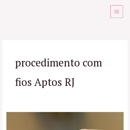
Ir
para
o
conteúdo
procedimento com
fios Aptos RJ
Fios
Aptos