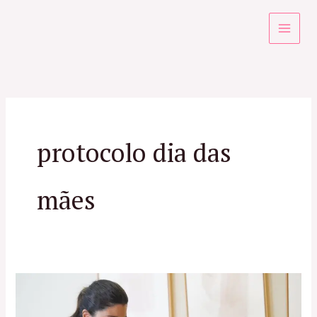
Ir
para
o
conteúdo
protocolo dia das
mães
Dica
de