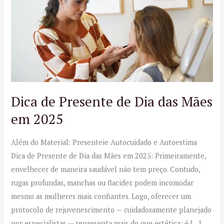
Presente
de
Dia
das
Mães
em
2025
Dica de Presente de Dia das Mães
em 2025
Além do Material: Presenteie Autocuidado e Autoestima
Dica de Presente de Dia das Mães em 2025: Primeiramente,
envelhecer de maneira saudável não tem preço. Contudo,
rugas profundas, manchas ou flacidez podem incomodar
mesmo as mulheres mais confiantes. Logo, oferecer um
protocolo de rejuvenescimento — cuidadosamente planejado
por especialistas — representa mais do que estética: é […]