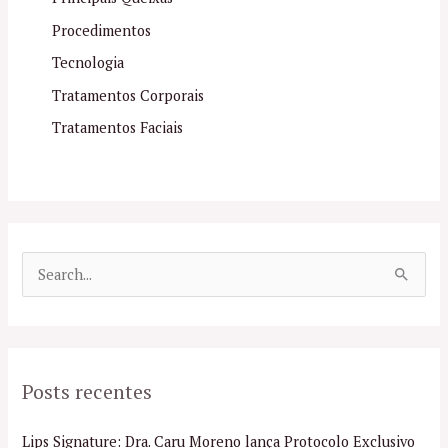
Procedimentos
Tecnologia
Tratamentos Corporais
Tratamentos Faciais
P
e
s
q
Posts recentes
u
i
Lips Signature: Dra. Caru Moreno lança Protocolo Exclusivo