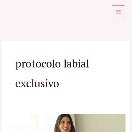
Ir
para
o
conteúdo
protocolo labial
exclusivo
Lips
Signature: