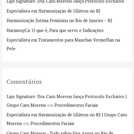
Lips Signature: Dra. Caru Moreno lança Protocolo Exclusivo
s
Especialista em Harmonização de Glúteos no RJ
a
Harmonização Íntima Feminina no Rio de Janeiro – RJ
r
p
HarmonyCa: O que é, Para que serve e Indicações
o
Especialista em Tratamentos para Manchas Vermelhas na
r
Pele
:
Comentários
Lips Signature: Dra. Caru Moreno lança Protocolo Exclusivo |
Grupo Caru Moreno
em
Procedimentos Faciais
Especialista em Harmonização de Glúteos no RJ | Grupo Caru
Moreno
em
Procedimentos Faciais
Grupo Caru Moreno - Tudo sobre Fios Aptos no Rio de