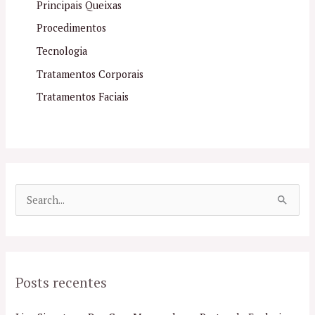
Principais Queixas
Procedimentos
Tecnologia
Tratamentos Corporais
Tratamentos Faciais
P
e
s
q
Posts recentes
u
i