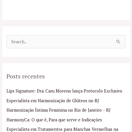
P
e
s
q
Posts recentes
u
i
Lips Signature: Dra. Caru Moreno lança Protocolo Exclusivo
s
Especialista em Harmonização de Glúteos no RJ
a
Harmonização Íntima Feminina no Rio de Janeiro – RJ
r
p
HarmonyCa: O que é, Para que serve e Indicações
o
Especialista em Tratamentos para Manchas Vermelhas na