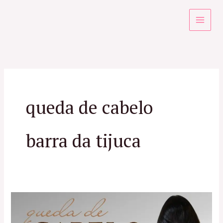
Ir
para
o
conteúdo
queda de cabelo
barra da tijuca
Tratamentos
para