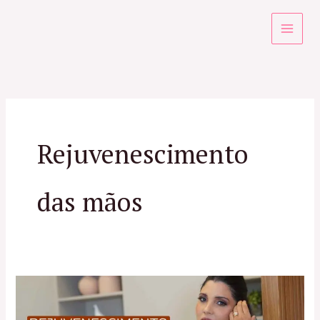
Ir
para
o
conteúdo
Rejuvenescimento
das mãos
Tratamentos
para