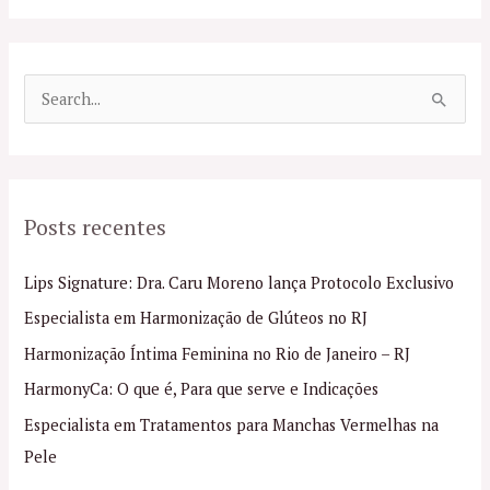
P
e
s
q
Posts recentes
u
i
Lips Signature: Dra. Caru Moreno lança Protocolo Exclusivo
s
Especialista em Harmonização de Glúteos no RJ
a
Harmonização Íntima Feminina no Rio de Janeiro – RJ
r
p
HarmonyCa: O que é, Para que serve e Indicações
o
Especialista em Tratamentos para Manchas Vermelhas na
r
Pele
: