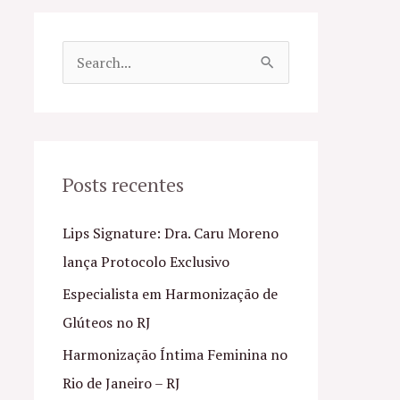
P
e
s
q
u
Posts recentes
i
Lips Signature: Dra. Caru Moreno
s
lança Protocolo Exclusivo
a
Especialista em Harmonização de
r
Glúteos no RJ
p
o
Harmonização Íntima Feminina no
r
Rio de Janeiro – RJ