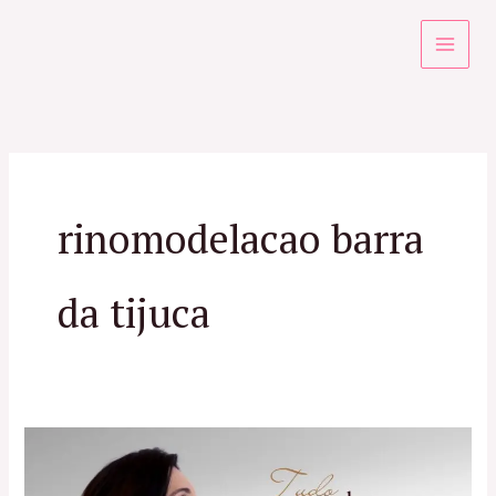
Ir
para
o
conteúdo
rinomodelacao barra
da tijuca
Rinomodelação
no