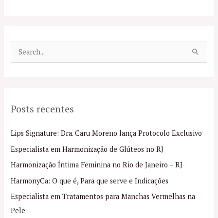
P
e
s
q
Posts recentes
u
i
Lips Signature: Dra. Caru Moreno lança Protocolo Exclusivo
s
Especialista em Harmonização de Glúteos no RJ
a
Harmonização Íntima Feminina no Rio de Janeiro – RJ
r
p
HarmonyCa: O que é, Para que serve e Indicações
o
Especialista em Tratamentos para Manchas Vermelhas na
r
Pele