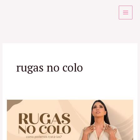
Ir
para
o
conteúdo
rugas no colo
Tratamentos
para
Rugas
no
Colo