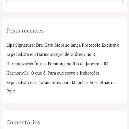
e
s
q
Posts recentes
u
i
Lips Signature: Dra. Caru Moreno lança Protocolo Exclusivo
s
Especialista em Harmonização de Glúteos no RJ
a
Harmonização Íntima Feminina no Rio de Janeiro – RJ
r
p
HarmonyCa: O que é, Para que serve e Indicações
o
Especialista em Tratamentos para Manchas Vermelhas na
r
Pele
:
Comentários