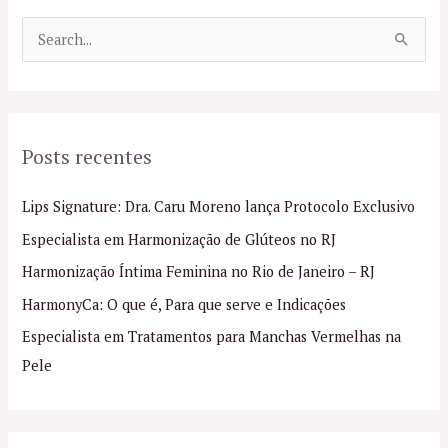
P
e
s
q
Posts recentes
u
i
Lips Signature: Dra. Caru Moreno lança Protocolo Exclusivo
s
Especialista em Harmonização de Glúteos no RJ
a
Harmonização Íntima Feminina no Rio de Janeiro – RJ
r
p
HarmonyCa: O que é, Para que serve e Indicações
o
Especialista em Tratamentos para Manchas Vermelhas na
r
Pele
: