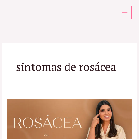
Ir
para
o
conteúdo
sintomas de rosácea
Rosácea:
Causas,
Sintomas
e
Tratamentos