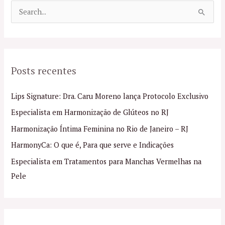
P
e
s
q
Posts recentes
u
i
Lips Signature: Dra. Caru Moreno lança Protocolo Exclusivo
s
Especialista em Harmonização de Glúteos no RJ
a
Harmonização Íntima Feminina no Rio de Janeiro – RJ
r
p
HarmonyCa: O que é, Para que serve e Indicações
o
Especialista em Tratamentos para Manchas Vermelhas na
r
Pele
: