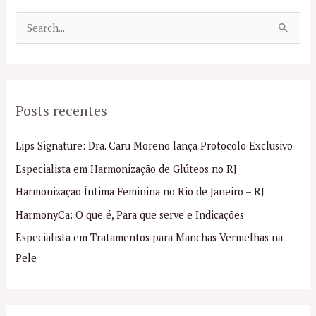
P
e
s
q
Posts recentes
u
i
Lips Signature: Dra. Caru Moreno lança Protocolo Exclusivo
s
Especialista em Harmonização de Glúteos no RJ
a
Harmonização Íntima Feminina no Rio de Janeiro – RJ
r
p
HarmonyCa: O que é, Para que serve e Indicações
o
Especialista em Tratamentos para Manchas Vermelhas na
r
Pele
: