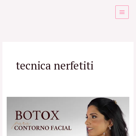
Ir
para
o
conteúdo
tecnica nerfetiti
Botox
para
Contorno
Facial