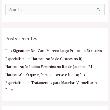
P
e
s
q
Posts recentes
u
i
Lips Signature: Dra. Caru Moreno lança Protocolo Exclusivo
s
Especialista em Harmonização de Glúteos no RJ
a
Harmonização Íntima Feminina no Rio de Janeiro – RJ
r
p
HarmonyCa: O que é, Para que serve e Indicações
o
Especialista em Tratamentos para Manchas Vermelhas na
r
Pele
: