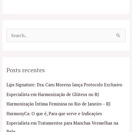
P
e
s
q
Posts recentes
u
i
Lips Signature: Dra. Caru Moreno lança Protocolo Exclusivo
s
Especialista em Harmonização de Glúteos no RJ
a
Harmonização Íntima Feminina no Rio de Janeiro – RJ
r
p
HarmonyCa: O que é, Para que serve e Indicações
o
Especialista em Tratamentos para Manchas Vermelhas na
r
Pele