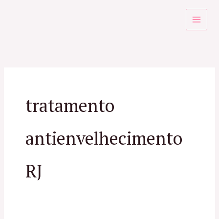
Ir
para
o
conteúdo
tratamento
antienvelhecimento
RJ