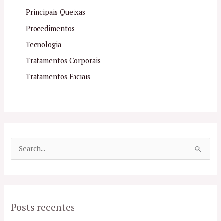
Principais Queixas
Procedimentos
Tecnologia
Tratamentos Corporais
Tratamentos Faciais
P
e
s
q
Posts recentes
u