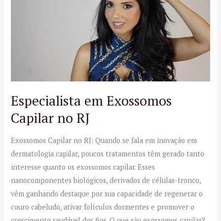
Exossomos
Capilar
no
RJ
Especialista em Exossomos
Capilar no RJ
Exossomos Capilar no RJ: Quando se fala em inovação em
dermatologia capilar, poucos tratamentos têm gerado tanto
interesse quanto os exossomos capilar. Esses
nanocomponentes biológicos, derivados de células-tronco,
vêm ganhando destaque por sua capacidade de regenerar o
couro cabeludo, ativar folículos dormentes e promover o
crescimento saudável dos fios. O que são exossomos capilar?