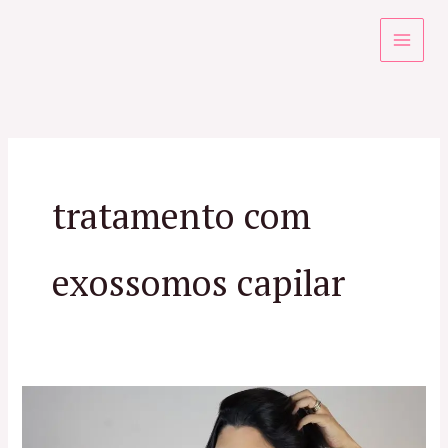
Ir
para
o
conteúdo
tratamento com
exossomos capilar
Especialista
em