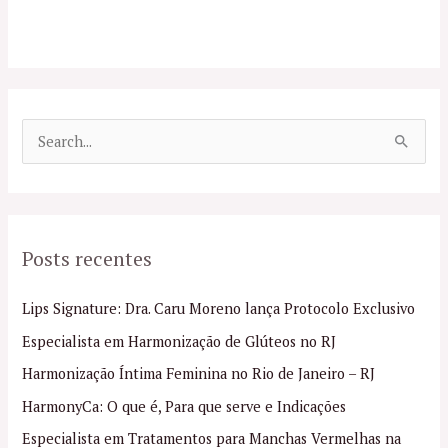
P
e
s
q
Posts recentes
u
i
Lips Signature: Dra. Caru Moreno lança Protocolo Exclusivo
s
Especialista em Harmonização de Glúteos no RJ
a
Harmonização Íntima Feminina no Rio de Janeiro – RJ
r
p
HarmonyCa: O que é, Para que serve e Indicações
o
Especialista em Tratamentos para Manchas Vermelhas na