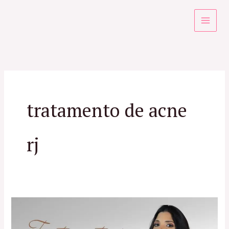
Ir
para
o
conteúdo
tratamento de acne
rj
Especialistas
em