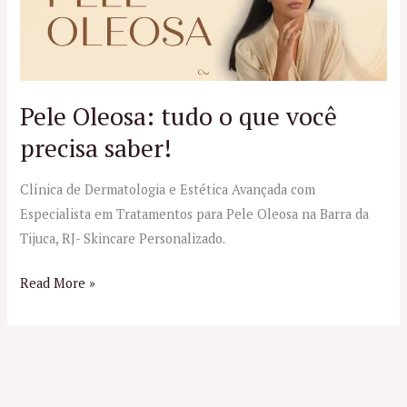
tudo
o
que
você
precisa
Pele Oleosa: tudo o que você
saber!
precisa saber!
Clínica de Dermatologia e Estética Avançada com
Especialista em Tratamentos para Pele Oleosa na Barra da
Tijuca, RJ- Skincare Personalizado.
Read More »