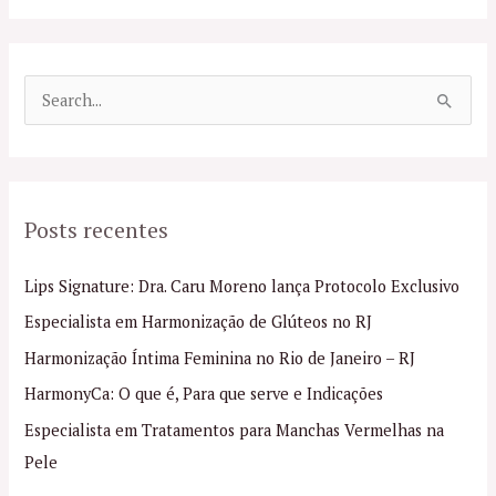
P
e
s
q
Posts recentes
u
i
Lips Signature: Dra. Caru Moreno lança Protocolo Exclusivo
s
Especialista em Harmonização de Glúteos no RJ
a
Harmonização Íntima Feminina no Rio de Janeiro – RJ
r
p
HarmonyCa: O que é, Para que serve e Indicações
o
Especialista em Tratamentos para Manchas Vermelhas na
r
Pele
: