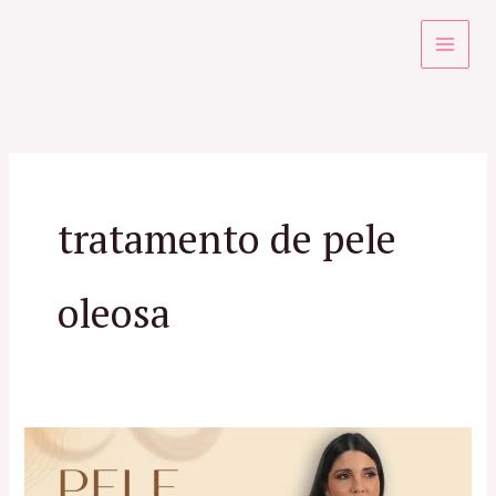
Ir
para
o
conteúdo
tratamento de pele
oleosa
Pele
Oleosa: