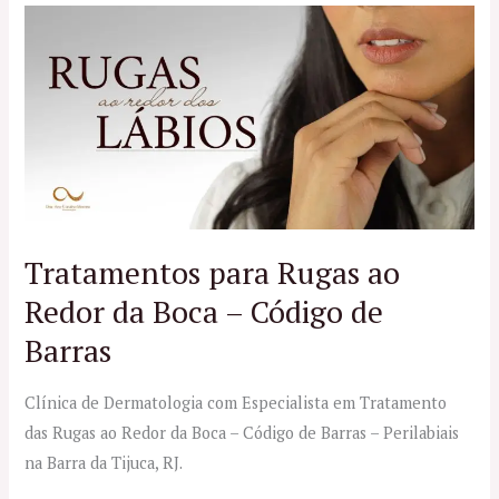
Tratamentos
para
Rugas
ao
Redor
da
Boca
–
Código
Tratamentos para Rugas ao
de
Redor da Boca – Código de
Barras
Barras
Clínica de Dermatologia com Especialista em Tratamento
das Rugas ao Redor da Boca – Código de Barras – Perilabiais
na Barra da Tijuca, RJ.