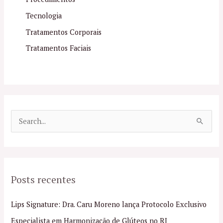
Tecnologia
Tratamentos Corporais
Tratamentos Faciais
P
e
s
q
Posts recentes
u
i
Lips Signature: Dra. Caru Moreno lança Protocolo Exclusivo
s
Especialista em Harmonização de Glúteos no RJ