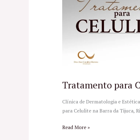
Celulite
no
RJ
Tratamento para C
Clínica de Dermatologia e Estéti
para Celulite na Barra da Tijuca, Ri
Read More »