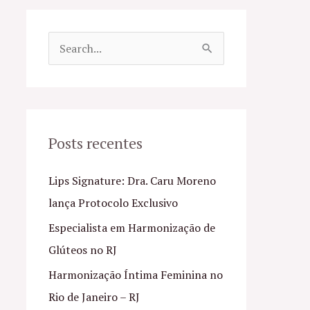
P
e
s
q
u
Posts recentes
i
Lips Signature: Dra. Caru Moreno
s
lança Protocolo Exclusivo
a
Especialista em Harmonização de
r
Glúteos no RJ
p
o
Harmonização Íntima Feminina no
r
Rio de Janeiro – RJ