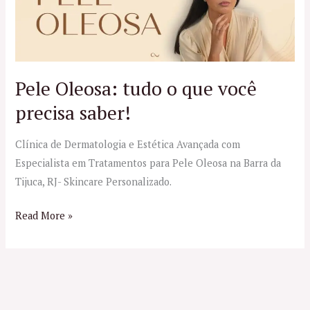
tudo
o
que
você
precisa
Pele Oleosa: tudo o que você
saber!
precisa saber!
Clínica de Dermatologia e Estética Avançada com
Especialista em Tratamentos para Pele Oleosa na Barra da
Tijuca, RJ- Skincare Personalizado.
Read More »