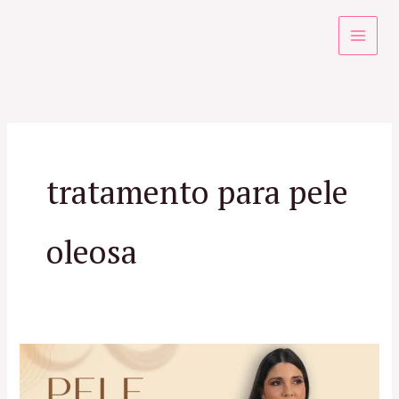
Ir
para
o
conteúdo
tratamento para pele
oleosa
Pele
Oleosa: