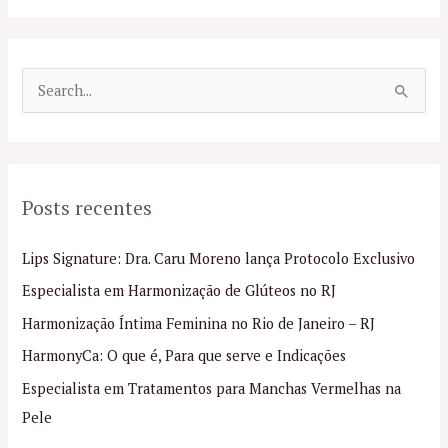
P
e
s
q
Posts recentes
u
i
Lips Signature: Dra. Caru Moreno lança Protocolo Exclusivo
s
Especialista em Harmonização de Glúteos no RJ
a
Harmonização Íntima Feminina no Rio de Janeiro – RJ
r
p
HarmonyCa: O que é, Para que serve e Indicações
o
Especialista em Tratamentos para Manchas Vermelhas na
r
Pele
: