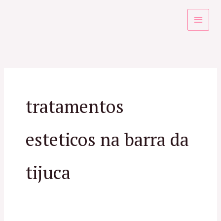
Ir
para
o
conteúdo
tratamentos
esteticos na barra da
tijuca