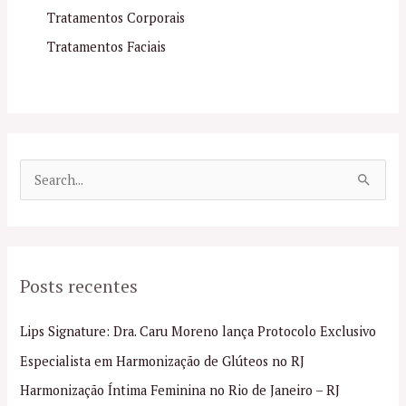
Tratamentos Corporais
Tratamentos Faciais
P
e
s
q
Posts recentes
u
i
Lips Signature: Dra. Caru Moreno lança Protocolo Exclusivo
s
Especialista em Harmonização de Glúteos no RJ
a
Harmonização Íntima Feminina no Rio de Janeiro – RJ
r