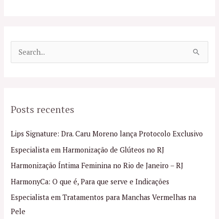
P
e
s
q
Posts recentes
u
i
Lips Signature: Dra. Caru Moreno lança Protocolo Exclusivo
s
Especialista em Harmonização de Glúteos no RJ
a
Harmonização Íntima Feminina no Rio de Janeiro – RJ
r
p
HarmonyCa: O que é, Para que serve e Indicações
o
Especialista em Tratamentos para Manchas Vermelhas na
r
Pele