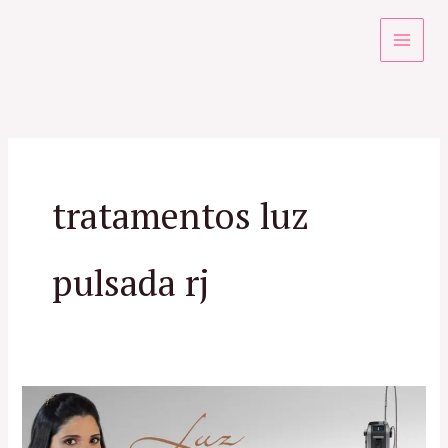
Ir
para
o
conteúdo
tratamentos luz
pulsada rj
Luz
Pulsada