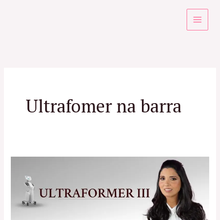
Ir
para
o
conteúdo
Ultrafomer na barra
Ultraformer
RJ