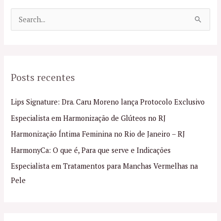
P
e
s
q
Posts recentes
u
i
Lips Signature: Dra. Caru Moreno lança Protocolo Exclusivo
s
Especialista em Harmonização de Glúteos no RJ
a
Harmonização Íntima Feminina no Rio de Janeiro – RJ
r
p
HarmonyCa: O que é, Para que serve e Indicações
o
Especialista em Tratamentos para Manchas Vermelhas na
r
Pele
: