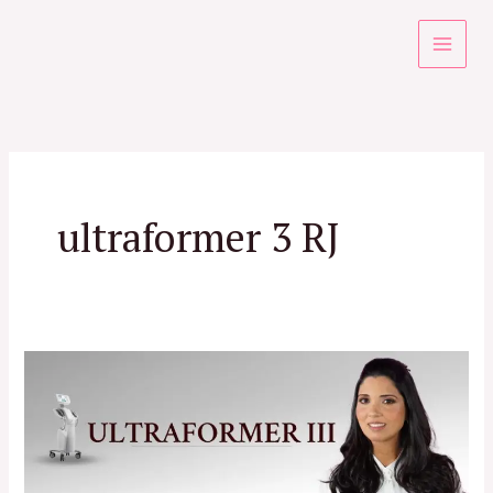
Ir
para
o
conteúdo
ultraformer 3 RJ
Ultraformer
RJ