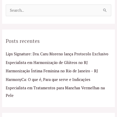
P
e
s
q
Posts recentes
u
i
Lips Signature: Dra. Caru Moreno lança Protocolo Exclusivo
s
Especialista em Harmonização de Glúteos no RJ
a
Harmonização Íntima Feminina no Rio de Janeiro – RJ
r
p
HarmonyCa: O que é, Para que serve e Indicações
o
Especialista em Tratamentos para Manchas Vermelhas na
r
Pele
: