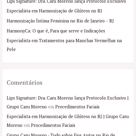
Lips Signature: Dra. Caru Moreno lança Protocolo Exclusivo
s
Especialista em Harmonização de Glúteos no RJ
a
Harmonização Íntima Feminina no Rio de Janeiro – RJ
r
p
HarmonyCa: O que é, Para que serve e Indicações
o
Especialista em Tratamentos para Manchas Vermelhas na
r
Pele
:
Comentários
Lips Signature: Dra. Caru Moreno lança Protocolo Exclusivo |
Grupo Caru Moreno
em
Procedimentos Faciais
Especialista em Harmonização de Glúteos no RJ | Grupo Caru
Moreno
em
Procedimentos Faciais
Grupo Caru Moreno - Tudo sobre Fios Aptos no Rio de