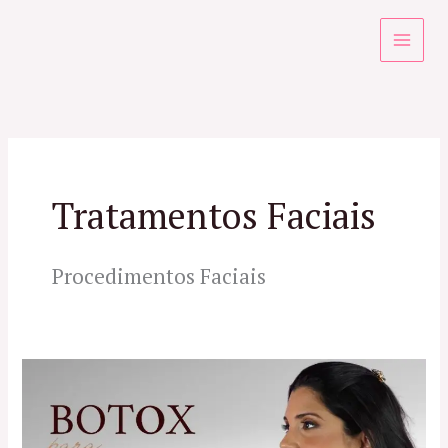
Ir
para
o
conteúdo
Tratamentos Faciais
Procedimentos Faciais
Botox
para
Contorno