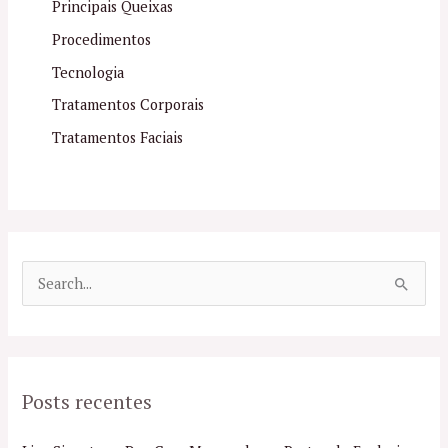
Principais Queixas
Procedimentos
Tecnologia
Tratamentos Corporais
Tratamentos Faciais
P
e
s
q
Posts recentes
u
i