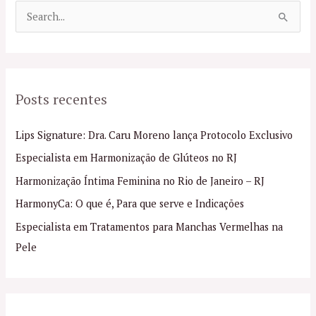
P
e
s
q
Posts recentes
u
i
Lips Signature: Dra. Caru Moreno lança Protocolo Exclusivo
s
Especialista em Harmonização de Glúteos no RJ
a
Harmonização Íntima Feminina no Rio de Janeiro – RJ
r
p
HarmonyCa: O que é, Para que serve e Indicações
o
Especialista em Tratamentos para Manchas Vermelhas na
r
Pele
: