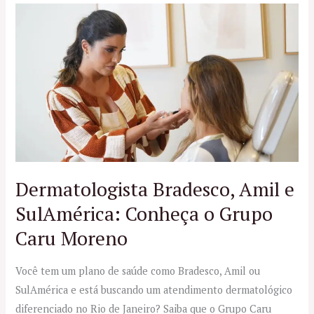
Dermatologista
Bradesco,
Amil
e
SulAmérica:
Conheça
o
Grupo
Caru
Moreno
Dermatologista Bradesco, Amil e
SulAmérica: Conheça o Grupo
Caru Moreno
Você tem um plano de saúde como Bradesco, Amil ou
SulAmérica e está buscando um atendimento dermatológico
diferenciado no Rio de Janeiro? Saiba que o Grupo Caru