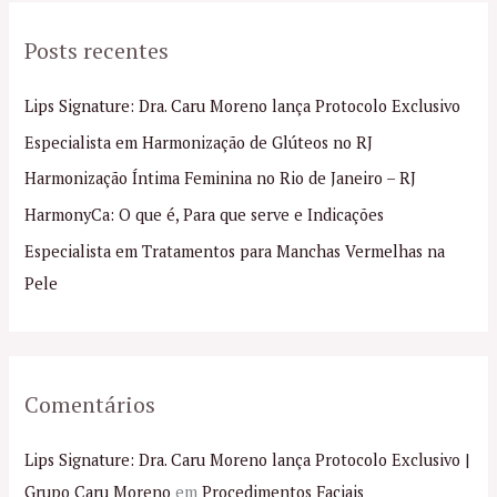
q
Posts recentes
u
i
Lips Signature: Dra. Caru Moreno lança Protocolo Exclusivo
s
Especialista em Harmonização de Glúteos no RJ
a
Harmonização Íntima Feminina no Rio de Janeiro – RJ
r
p
HarmonyCa: O que é, Para que serve e Indicações
o
Especialista em Tratamentos para Manchas Vermelhas na
r
Pele
:
Comentários
Lips Signature: Dra. Caru Moreno lança Protocolo Exclusivo |
Grupo Caru Moreno
em
Procedimentos Faciais