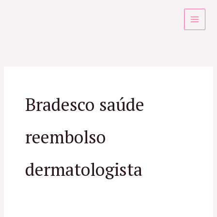
Ir
para
o
conteúdo
Bradesco saúde
reembolso
dermatologista