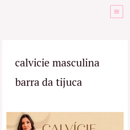
Ir
para
o
conteúdo
calvicie masculina
barra da tijuca
Calvície
Masculina: