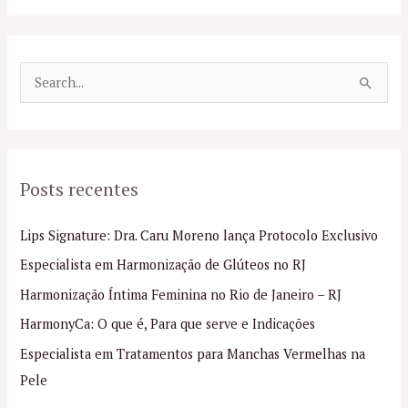
P
e
s
q
Posts recentes
u
i
Lips Signature: Dra. Caru Moreno lança Protocolo Exclusivo
s
Especialista em Harmonização de Glúteos no RJ
a
Harmonização Íntima Feminina no Rio de Janeiro – RJ
r
p
HarmonyCa: O que é, Para que serve e Indicações
o
Especialista em Tratamentos para Manchas Vermelhas na
r
Pele
: