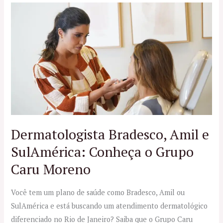
Dermatologista
Bradesco,
Amil
e
SulAmérica:
Conheça
o
Grupo
Caru
Moreno
Dermatologista Bradesco, Amil e
SulAmérica: Conheça o Grupo
Caru Moreno
Você tem um plano de saúde como Bradesco, Amil ou
SulAmérica e está buscando um atendimento dermatológico
diferenciado no Rio de Janeiro? Saiba que o Grupo Caru