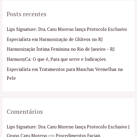
q
Posts recentes
u
i
Lips Signature: Dra. Caru Moreno lança Protocolo Exclusivo
s
Especialista em Harmonização de Glúteos no RJ
a
Harmonização Íntima Feminina no Rio de Janeiro – RJ
r
p
HarmonyCa: O que é, Para que serve e Indicações
o
Especialista em Tratamentos para Manchas Vermelhas na
r
Pele
:
Comentários
Lips Signature: Dra. Caru Moreno lança Protocolo Exclusivo |
Grupo Caru Moreno
em
Procedimentos Faciais