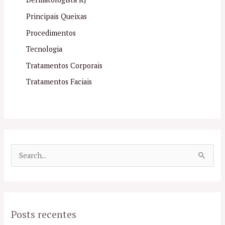
Principais Queixas
Procedimentos
Tecnologia
Tratamentos Corporais
Tratamentos Faciais
P
e
s
q
Posts recentes
u