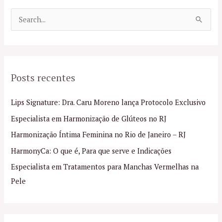
P
e
s
q
Posts recentes
u
i
Lips Signature: Dra. Caru Moreno lança Protocolo Exclusivo
s
Especialista em Harmonização de Glúteos no RJ
a
Harmonização Íntima Feminina no Rio de Janeiro – RJ
r
p
HarmonyCa: O que é, Para que serve e Indicações
o
Especialista em Tratamentos para Manchas Vermelhas na
r
Pele
: