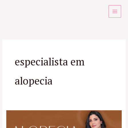
Ir
para
o
conteúdo
especialista em
alopecia
Alopecia:
Causas,