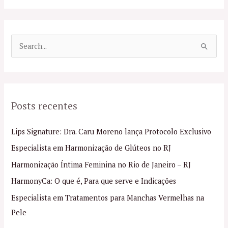
P
e
s
q
Posts recentes
u
i
Lips Signature: Dra. Caru Moreno lança Protocolo Exclusivo
s
Especialista em Harmonização de Glúteos no RJ
a
Harmonização Íntima Feminina no Rio de Janeiro – RJ
r
p
HarmonyCa: O que é, Para que serve e Indicações
o
Especialista em Tratamentos para Manchas Vermelhas na
r
Pele
: