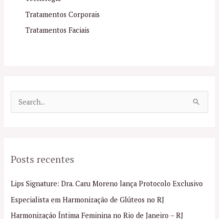
Tratamentos Corporais
Tratamentos Faciais
P
e
s
q
Posts recentes
u
i
Lips Signature: Dra. Caru Moreno lança Protocolo Exclusivo
s
Especialista em Harmonização de Glúteos no RJ
a
Harmonização Íntima Feminina no Rio de Janeiro – RJ
r