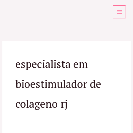
Ir
para
o
conteúdo
especialista em
bioestimulador de
colageno rj