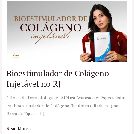
Bioestimulador
de
Colágeno
Injetável
no
RJ
Bioestimulador de Colágeno
Injetável no RJ
Clínica de Dermatologia e Estética Avançada c/ Especialistas
em Bioestimulador de Colágeno (Sculptra e Radiesse) na
Barra da Tijuca – RJ.
Read More »