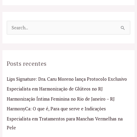
P
e
s
q
Posts recentes
u
i
Lips Signature: Dra. Caru Moreno lança Protocolo Exclusivo
s
Especialista em Harmonização de Glúteos no RJ
a
Harmonização Íntima Feminina no Rio de Janeiro – RJ
r
p
HarmonyCa: O que é, Para que serve e Indicações
o
Especialista em Tratamentos para Manchas Vermelhas na
r
Pele
: