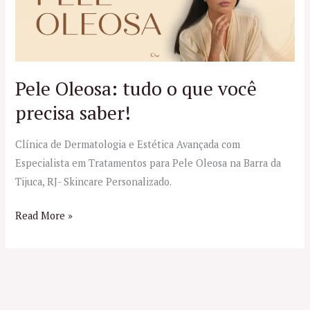
tudo
o
que
você
precisa
Pele Oleosa: tudo o que você
saber!
precisa saber!
Clínica de Dermatologia e Estética Avançada com
Especialista em Tratamentos para Pele Oleosa na Barra da
Tijuca, RJ- Skincare Personalizado.
Read More »