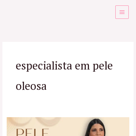
Ir
para
o
conteúdo
especialista em pele
oleosa
Pele
Oleosa: