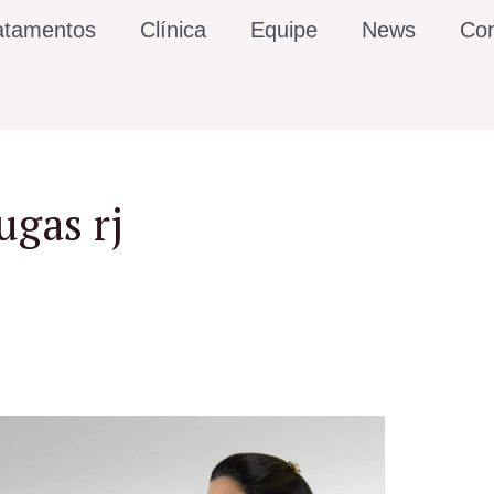
atamentos
Clínica
Equipe
News
Con
ugas rj