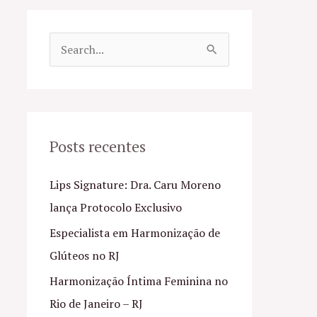
P
e
s
q
u
Posts recentes
i
Lips Signature: Dra. Caru Moreno
s
lança Protocolo Exclusivo
a
Especialista em Harmonização de
r
Glúteos no RJ
p
o
Harmonização Íntima Feminina no
r
Rio de Janeiro – RJ