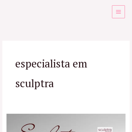
Ir
para
o
conteúdo
especialista em
sculptra
Você
conhece