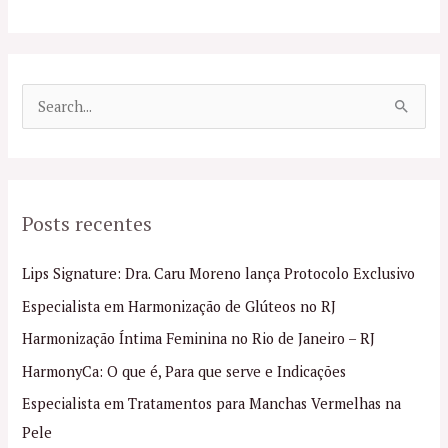
P
e
s
q
Posts recentes
u
i
Lips Signature: Dra. Caru Moreno lança Protocolo Exclusivo
s
Especialista em Harmonização de Glúteos no RJ
a
Harmonização Íntima Feminina no Rio de Janeiro – RJ
r
p
HarmonyCa: O que é, Para que serve e Indicações
o
Especialista em Tratamentos para Manchas Vermelhas na
r
Pele