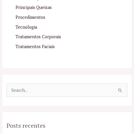
Principais Queixas
Procedimentos
Tecnologia
Tratamentos Corporais
Tratamentos Faciais
P
e
s
q
Posts recentes
u