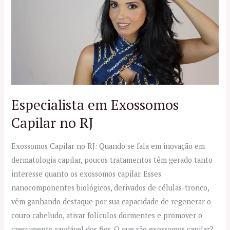
Exossomos
Capilar
no
RJ
Especialista em Exossomos
Capilar no RJ
Exossomos Capilar no RJ: Quando se fala em inovação em
dermatologia capilar, poucos tratamentos têm gerado tanto
interesse quanto os exossomos capilar. Esses
nanocomponentes biológicos, derivados de células-tronco,
vêm ganhando destaque por sua capacidade de regenerar o
couro cabeludo, ativar folículos dormentes e promover o
crescimento saudável dos fios. O que são exossomos capilar?