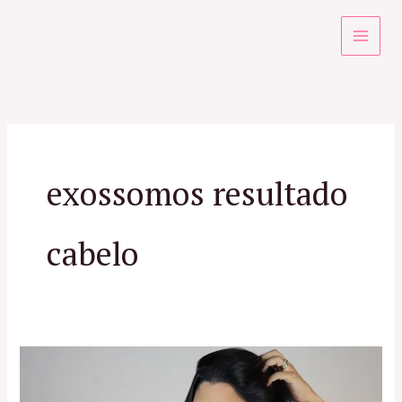
Ir
para
o
conteúdo
exossomos resultado
cabelo
Especialista
em