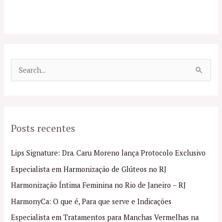
P
e
s
q
Posts recentes
u
i
Lips Signature: Dra. Caru Moreno lança Protocolo Exclusivo
s
Especialista em Harmonização de Glúteos no RJ
a
Harmonização Íntima Feminina no Rio de Janeiro – RJ
r
p
HarmonyCa: O que é, Para que serve e Indicações
o
Especialista em Tratamentos para Manchas Vermelhas na