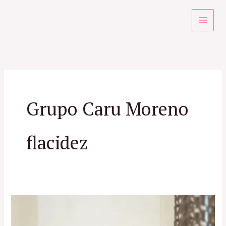
Ir
para
o
conteúdo
Grupo Caru Moreno
flacidez
Crescimento
do