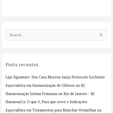
P
e
s
q
Posts recentes
u
i
Lips Signature: Dra. Caru Moreno lança Protocolo Exclusivo
s
Especialista em Harmonização de Glúteos no RJ
a
Harmonização Íntima Feminina no Rio de Janeiro – RJ
r
p
HarmonyCa: O que é, Para que serve e Indicações
o
Especialista em Tratamentos para Manchas Vermelhas na