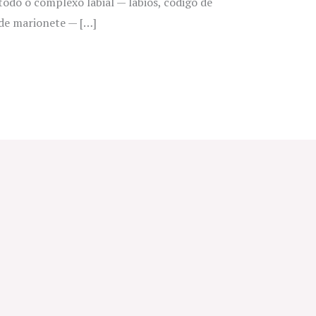
todo o complexo labial — lábios, código de
s de marionete — […]