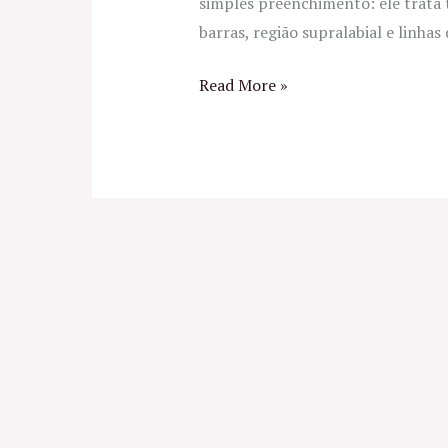
simples preenchimento: ele trata 
barras, região supralabial e linha
Read More »