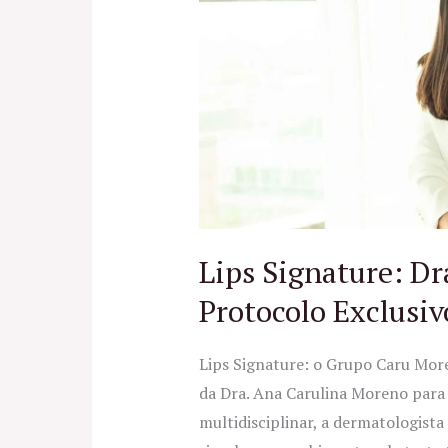
Dra.
Caru
Moreno
lança
Protocolo
Exclusivo
Lips Signature: Dr
Protocolo Exclusiv
Lips Signature: o Grupo Caru Mor
da Dra. Ana Carulina Moreno para l
multidisciplinar, a dermatologist