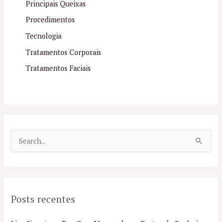
Principais Queixas
Procedimentos
Tecnologia
Tratamentos Corporais
Tratamentos Faciais
P
e
s
q
Posts recentes
u
i