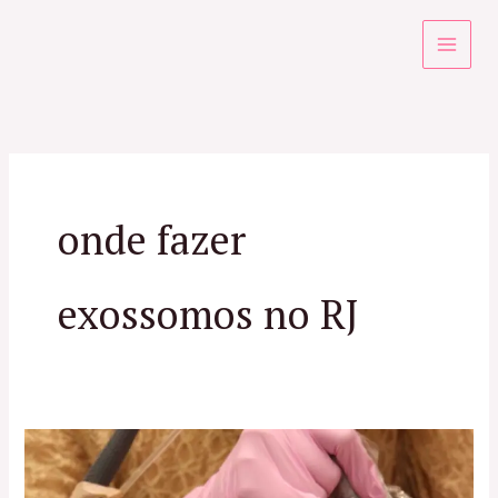
Ir
para
o
conteúdo
onde fazer
exossomos no RJ
Exossomos
no