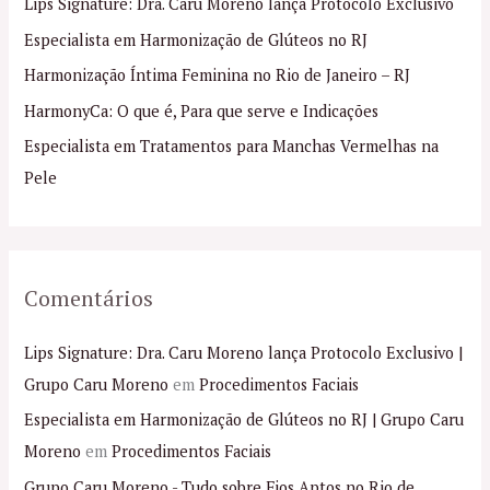
Lips Signature: Dra. Caru Moreno lança Protocolo Exclusivo
s
Especialista em Harmonização de Glúteos no RJ
a
Harmonização Íntima Feminina no Rio de Janeiro – RJ
r
p
HarmonyCa: O que é, Para que serve e Indicações
o
Especialista em Tratamentos para Manchas Vermelhas na
r
Pele
:
Comentários
Lips Signature: Dra. Caru Moreno lança Protocolo Exclusivo |
Grupo Caru Moreno
em
Procedimentos Faciais
Especialista em Harmonização de Glúteos no RJ | Grupo Caru
Moreno
em
Procedimentos Faciais
Grupo Caru Moreno - Tudo sobre Fios Aptos no Rio de