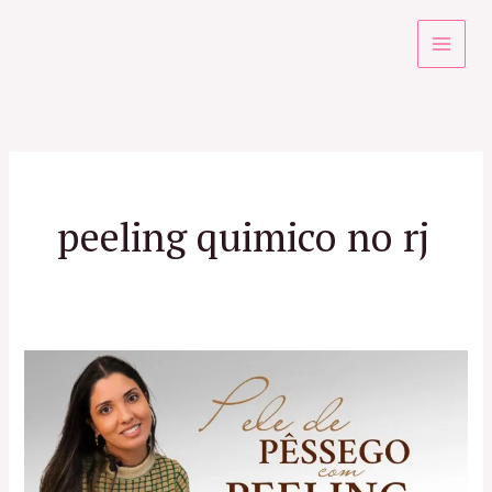
Ir
para
o
conteúdo
peeling quimico no rj
Peeling
Químico
no
RJ