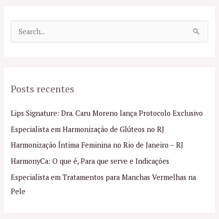
P
e
s
q
Posts recentes
u
i
Lips Signature: Dra. Caru Moreno lança Protocolo Exclusivo
s
Especialista em Harmonização de Glúteos no RJ
a
Harmonização Íntima Feminina no Rio de Janeiro – RJ
r
p
HarmonyCa: O que é, Para que serve e Indicações
o
Especialista em Tratamentos para Manchas Vermelhas na
r
Pele
: