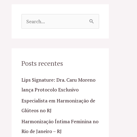
P
e
s
q
u
Posts recentes
i
Lips Signature: Dra. Caru Moreno
s
lança Protocolo Exclusivo
a
Especialista em Harmonização de
r
Glúteos no RJ
p
o
Harmonização Íntima Feminina no
r
Rio de Janeiro – RJ