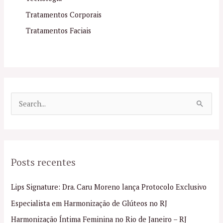
Tratamentos Corporais
Tratamentos Faciais
P
e
s
q
Posts recentes
u
i
Lips Signature: Dra. Caru Moreno lança Protocolo Exclusivo
s
Especialista em Harmonização de Glúteos no RJ
a
Harmonização Íntima Feminina no Rio de Janeiro – RJ
r