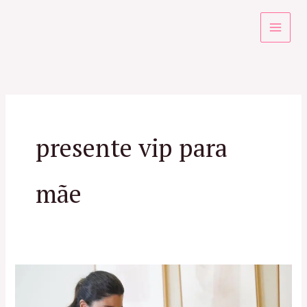
Ir
para
o
conteúdo
presente vip para
mãe
Dica
de