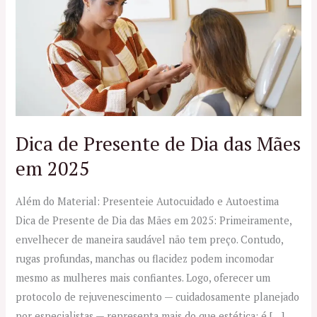
Presente
de
Dia
das
Mães
em
2025
Dica de Presente de Dia das Mães
em 2025
Além do Material: Presenteie Autocuidado e Autoestima
Dica de Presente de Dia das Mães em 2025: Primeiramente,
envelhecer de maneira saudável não tem preço. Contudo,
rugas profundas, manchas ou flacidez podem incomodar
mesmo as mulheres mais confiantes. Logo, oferecer um
protocolo de rejuvenescimento — cuidadosamente planejado
por especialistas — representa mais do que estética: é […]