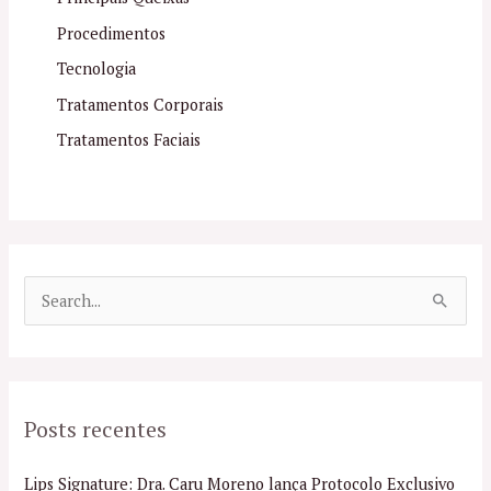
Procedimentos
Tecnologia
Tratamentos Corporais
Tratamentos Faciais
P
e
s
q
Posts recentes
u
i
Lips Signature: Dra. Caru Moreno lança Protocolo Exclusivo