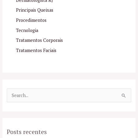
Dermatologista RJ
Principais Queixas
Procedimentos
Tecnologia
Tratamentos Corporais
Tratamentos Faciais
P
e
s
q
Posts recentes
u