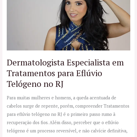
em
Tratamentos
para
Eflúvio
Telógeno
no
RJ
Dermatologista Especialista em
Tratamentos para Eflúvio
Telógeno no RJ
Para muitas mulheres e homens, a queda acentuada de
cabelos surge de repente, porém, compreender Tratamentos
para eflúvio telógeno no RJ é o primeiro passo rumo à
recuperação dos fios. Além disso, perceber que o eflúvio
telógeno é um processo reversível, e não calvície definitiva,