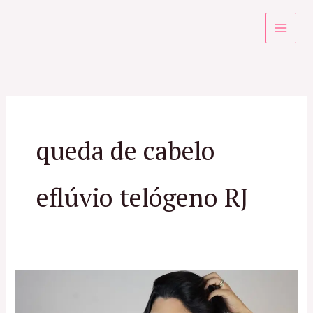
Ir
para
o
conteúdo
queda de cabelo
eflúvio telógeno RJ
Dermatologista
Especialista