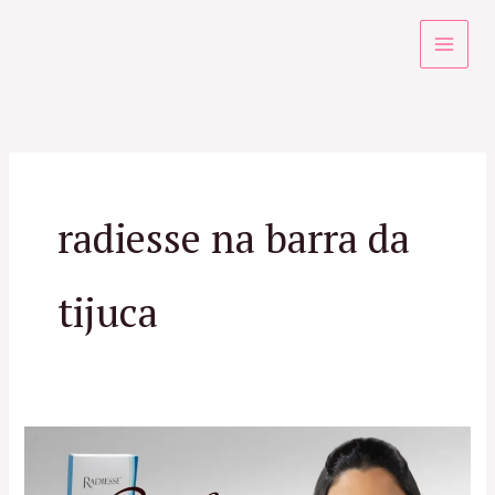
Ir
para
o
conteúdo
radiesse na barra da
tijuca
Radiesse
RJ