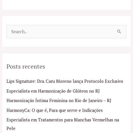
P
e
s
q
Posts recentes
u
i
Lips Signature: Dra. Caru Moreno lança Protocolo Exclusivo
s
Especialista em Harmonização de Glúteos no RJ
a
Harmonização Íntima Feminina no Rio de Janeiro – RJ
r
p
HarmonyCa: O que é, Para que serve e Indicações
o
Especialista em Tratamentos para Manchas Vermelhas na
r
Pele