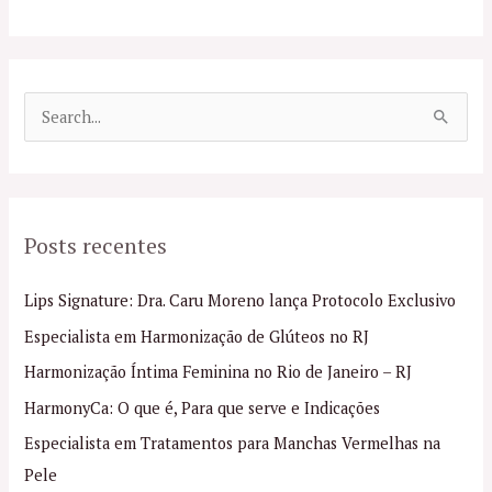
P
e
s
q
Posts recentes
u
i
Lips Signature: Dra. Caru Moreno lança Protocolo Exclusivo
s
Especialista em Harmonização de Glúteos no RJ
a
Harmonização Íntima Feminina no Rio de Janeiro – RJ
r
p
HarmonyCa: O que é, Para que serve e Indicações
o
Especialista em Tratamentos para Manchas Vermelhas na
r
Pele