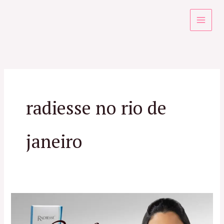
Ir
para
o
conteúdo
radiesse no rio de
janeiro
Radiesse
RJ