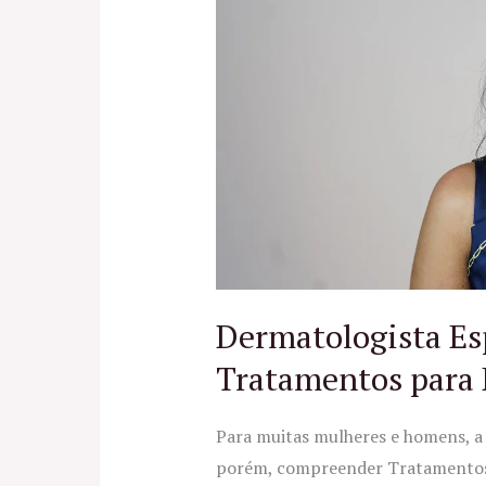
em
Tratamentos
para
Eflúvio
Telógeno
no
RJ
Dermatologista Es
Tratamentos para 
Para muitas mulheres e homens, a
porém, compreender Tratamentos p