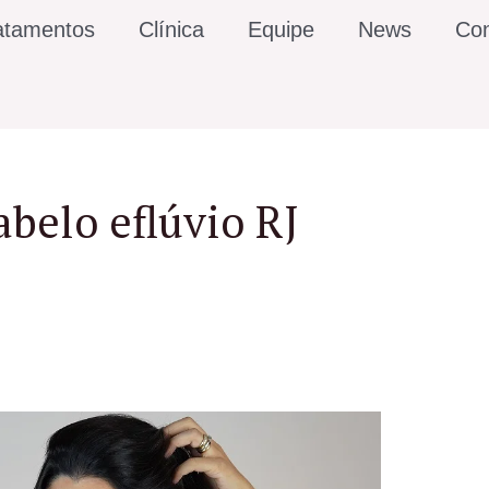
atamentos
Clínica
Equipe
News
Con
abelo eflúvio RJ