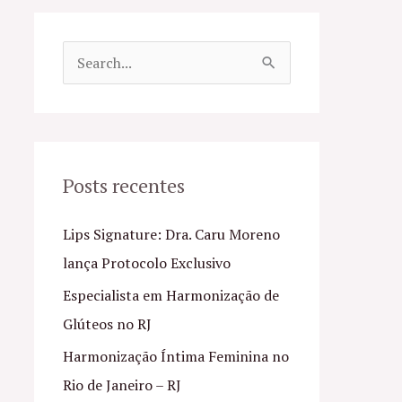
P
e
s
q
u
Posts recentes
i
Lips Signature: Dra. Caru Moreno
s
lança Protocolo Exclusivo
a
Especialista em Harmonização de
r
Glúteos no RJ
p
o
Harmonização Íntima Feminina no
r
Rio de Janeiro – RJ