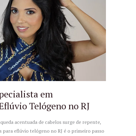
pecialista em
Eflúvio Telógeno no RJ
 queda acentuada de cabelos surge de repente,
ara eflúvio telógeno no RJ é o primeiro passo