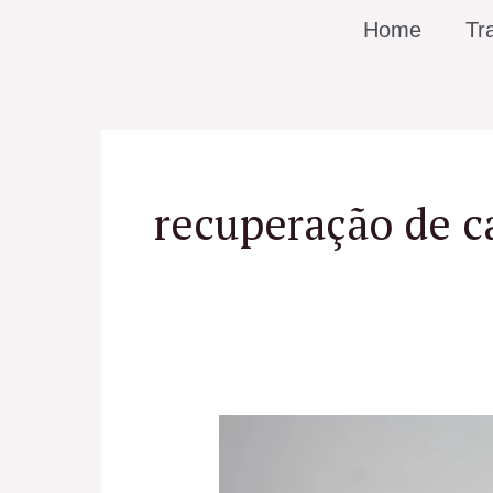
Ir
Home
Tr
para
o
conteúdo
recuperação de c
Dermatologista
Especialista