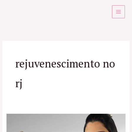
Ir
para
o
conteúdo
rejuvenescimento no
rj
Rejuvenescimento
Facial