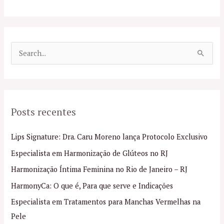
P
e
s
q
Posts recentes
u
i
Lips Signature: Dra. Caru Moreno lança Protocolo Exclusivo
s
Especialista em Harmonização de Glúteos no RJ
a
Harmonização Íntima Feminina no Rio de Janeiro – RJ
r
p
HarmonyCa: O que é, Para que serve e Indicações
o
Especialista em Tratamentos para Manchas Vermelhas na
r
Pele